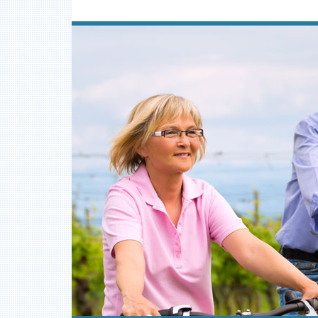
Preskočite
na
vsebino