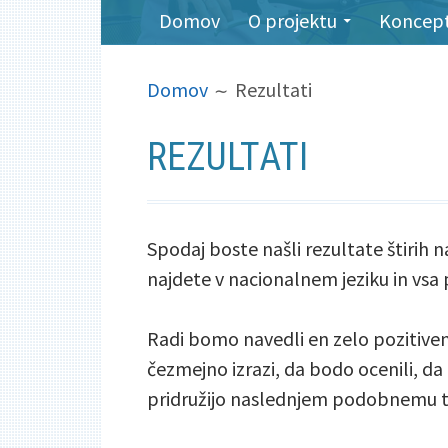
PRIMARNI
Domov
O projektu
Koncept 
MENI
KRUŠNE
Domov
Rezultati
DROBTINE
REZULTATI
Spodaj boste našli rezultate štirih n
najdete v nacionalnem jeziku in vsa p
Radi bomo navedli en zelo pozitiven 
čezmejno izrazi, da bodo ocenili, da 
pridružijo naslednjem podobnemu te