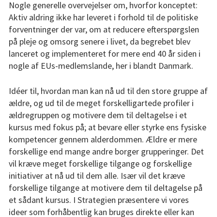
Nogle generelle overvejelser om, hvorfor konceptet:
Resultater
Aktiv aldring ikke har leveret i forhold til de politiske
forventninger der var, om at reducere efterspørgslen
BEPRESEL
på pleje og omsorg senere i livet, da begrebet blev
Kursusmateriale
lanceret og implementeret for mere end 40 år siden i
nogle af EUs-medlemslande, her i blandt Danmark.
Undervisnings-materiale
Pædagogisk Curricula
Idéer til, hvordan man kan nå ud til den store gruppe af
Senior
ældre, og ud til de meget forskelligartede profiler i
ældregruppen og motivere dem til deltagelse i et
Senior sundheds-profil
kursus med fokus på; at bevare eller styrke ens fysiske
kompetencer gennem alderdommen. Ældre er mere
lommeregnere
forskellige end mange andre borger grupperinger. Det
vil kræve meget forskellige tilgange og forskellige
Tæl proteiner
initiativer at nå ud til dem alle. Især vil det kræve
forskellige tilgange at motivere dem til deltagelse på
Tælle kalorier
et sådant kursus. I Strategien præsentere vi vores
ideer som forhåbentlig kan bruges direkte eller kan
Info aldringsproces