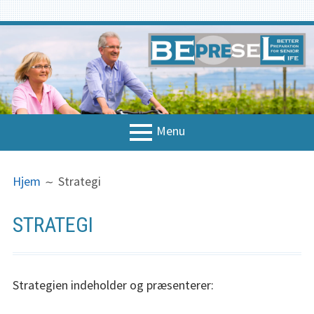
Spring
til
indhold
Menu
PRIMÆR
BRØDKRUMMER
Hjem
Hjem
Strategi
MENU
Om projektet
STRATEGI
Nationale kontakter
Koncept & strategi
Strategien indeholder og præsenterer:
Strategi