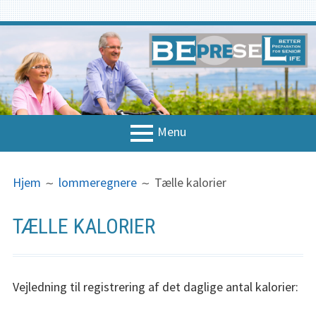
Spring
til
indhold
Menu
PRIMÆR
BRØDKRUMMER
Hjem
Hjem
lommeregnere
Tælle kalorier
MENU
Om projektet
TÆLLE KALORIER
Nationale kontakter
Koncept & strategi
Vejledning til registrering af det daglige antal kalorier:
Strategi