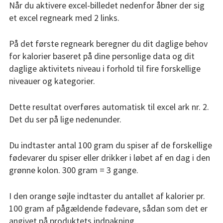
Når du aktivere excel-billedet nedenfor åbner der sig
Resultater
et excel regneark med 2 links.
BEPRESEL
På det første regneark beregner du dit daglige behov
Kursusmateriale
for kalorier baseret på dine personlige data og dit
daglige aktivitets niveau i forhold til fire forskellige
Undervisnings-materiale
niveauer og kategorier.
Pædagogisk Curricula
Senior
Dette resultat overføres automatisk til excel ark nr. 2.
Det du ser på lige nedenunder.
Senior sundheds-profil
Du indtaster antal 100 gram du spiser af de forskellige
lommeregnere
fødevarer du spiser eller drikker i løbet af en dag i den
grønne kolon. 300 gram = 3 gange.
Tæl proteiner
Tælle kalorier
I den orange søjle indtaster du antallet af kalorier pr.
100 gram af pågældende fødevare, sådan som det er
Info aldringsproces
angivet på produktets indpakning.