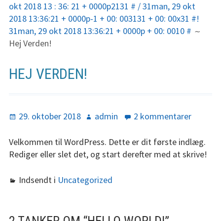
okt 2018 13 : 36: 21 + 0000p2131 # / 31man, 29 okt
Blog
2018 13:36:21 + 0000p-1 + 00: 003131 + 00: 00x31 #!
31man, 29 okt 2018 13:36:21 + 0000p + 00: 0010 #
Hej Verden!
HEJ VERDEN!
opslået
29. oktober 2018
Forfatter
admin
2 kommentarer
til
på
Hello
world!
Velkommen til WordPress. Dette er dit første indlæg.
Rediger eller slet det, og start derefter med at skrive!
Indsendt i
Uncategorized
2 TANKER OM “
HELLO WORLD!
”