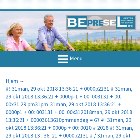
Spring
til
indhold
Menu
PRIMÆR
BRØDKRUMMER
Hjem
Hjem
MENU
#! 31man, 29 okt 2018 13:36:21 + 0000p2131 # 31man,
Om projektet
29 okt 2018 13:36:21 + 0000p-1 + 00: 003131 + 00:
Nationale kontakter
00x31 29 pm31pm-31man, 29 okt 2018 13:36:21 +
0000p1 + 00: 003131 + 00: 00x312018man, 29 okt 2018
Koncept & strategi
13:36:21 + 00003613610pmmandag = 67 #! 31man, 29
okt 2018 13:36:21 + 0000p + 00: 0010 # 2018 #! 31man,
Strategi
29 okt 2018 13 : 36: 21 + 0000p2131 # / 31man, 29 okt