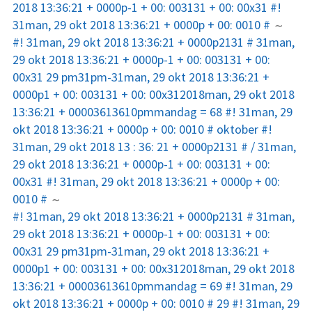
2018 13:36:21 + 0000p-1 + 00: 003131 + 00: 00x31 #!
Resultater
31man, 29 okt 2018 13:36:21 + 0000p + 00: 0010 #
#! 31man, 29 okt 2018 13:36:21 + 0000p2131 # 31man,
BEPRESEL
29 okt 2018 13:36:21 + 0000p-1 + 00: 003131 + 00:
Kursusmateriale
00x31 29 pm31pm-31man, 29 okt 2018 13:36:21 +
0000p1 + 00: 003131 + 00: 00x312018man, 29 okt 2018
Undervisnings-materiale
13:36:21 + 00003613610pmmandag = 68 #! 31man, 29
Pædagogisk Curricula
okt 2018 13:36:21 + 0000p + 00: 0010 # oktober #!
Senior
31man, 29 okt 2018 13 : 36: 21 + 0000p2131 # / 31man,
29 okt 2018 13:36:21 + 0000p-1 + 00: 003131 + 00:
Senior sundheds-profil
00x31 #! 31man, 29 okt 2018 13:36:21 + 0000p + 00:
0010 #
lommeregnere
#! 31man, 29 okt 2018 13:36:21 + 0000p2131 # 31man,
29 okt 2018 13:36:21 + 0000p-1 + 00: 003131 + 00:
Tæl proteiner
00x31 29 pm31pm-31man, 29 okt 2018 13:36:21 +
0000p1 + 00: 003131 + 00: 00x312018man, 29 okt 2018
Tælle kalorier
13:36:21 + 00003613610pmmandag = 69 #! 31man, 29
okt 2018 13:36:21 + 0000p + 00: 0010 # 29 #! 31man, 29
Info aldringsproces