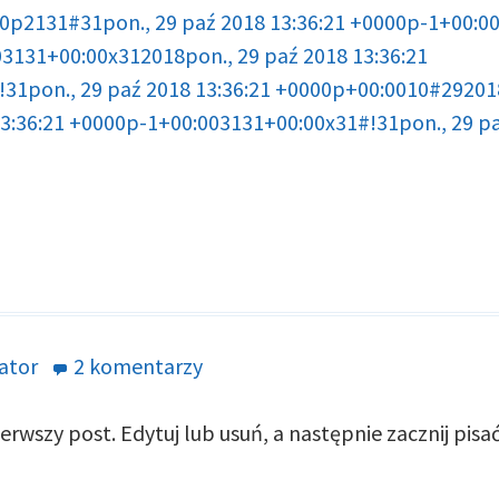
000p2131#31pon., 29 paź 2018 13:36:21 +0000p-1+00
03131+00:00x312018pon., 29 paź 2018 13:36:21
1pon., 29 paź 2018 13:36:21 +0000p+00:0010#2920183
3:36:21 +0000p-1+00:003131+00:00x31#!31pon., 29 pa
ator
2 komentarzy
do
Hello
rwszy post. Edytuj lub usuń, a następnie zacznij pisać
world!