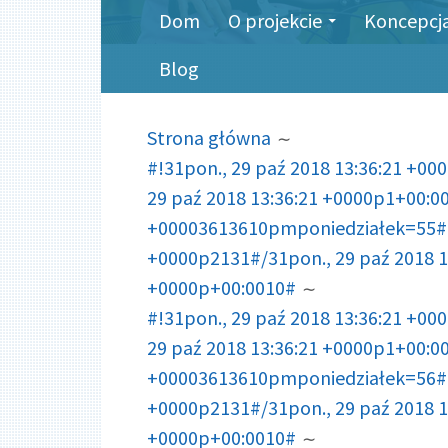
MENU
Dom
O projekcie
Koncepcja 
GŁÓWNE
Blog
HISTORIA
Strona główna
ODWIEDZANYCH
#!31pon., 29 paź 2018 13:36:21 +0
STRON
29 paź 2018 13:36:21 +0000p1+00:0
+00003613610pmponiedziałek=55#!31
+0000p2131#/31pon., 29 paź 2018 1
+0000p+00:0010#
#!31pon., 29 paź 2018 13:36:21 +0
29 paź 2018 13:36:21 +0000p1+00:0
+00003613610pmponiedziałek=56#!3
+0000p2131#/31pon., 29 paź 2018 1
+0000p+00:0010#