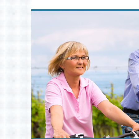
Skocz
do