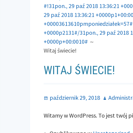
#!31pon., 29 paź 2018 13:36:21 +0
29 paź 2018 13:36:21 +0000p1+00:0
+00003613610pmponiedziałek=57#!3
+0000p2131#/31pon., 29 paź 2018 1
+0000p+00:0010#
Witaj świecie!
WITAJ ŚWIECIE!
Opublikowano
październik 29, 2018
Autor
Administr
Witamy w WordPress. To jest twój pie