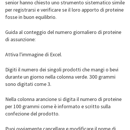
senior hanno chiesto uno strumento sistematico simile
risultati
per registrarsi e verificare se il loro apporto di proteine
fosse in buon equilibrio.
Materiale del corso BEPRESEL
Guida al conteggio del numero giornaliero di proteine
Materiale didattico
di assunzione:
Curricula Pedagogica Senior
Attiva l'immagine di Excel.
Profilo sanitario senior
Digiti il numero dei singoli prodotti che mangi o bevi
Calcolatrici
durante un giorno nella colonna verde. 300 grammi
sono digitati come 3.
Contando le proteine
Nella colonna arancione si digita il numero di proteine
Conteggio delle calorie
per 100 grammi come è informato e scritto sulla
Processo di invecchiamento delle
confezione del prodotto.
informazioni
Puoi ovviamente cancellare e modificare il nome di