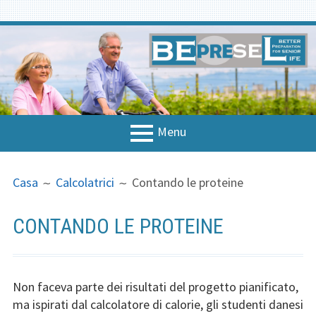
Vai
al
contenuto
Menu
MENU
BRICIOLE
Casa
Casa
Calcolatrici
Contando le proteine
PRINCIPALE
DI
Informazioni sul progetto
PANE
CONTANDO LE PROTEINE
Contatti nazionali
Concetto e strategia
Non faceva parte dei risultati del progetto pianificato,
Strategia
ma ispirati dal calcolatore di calorie, gli studenti danesi